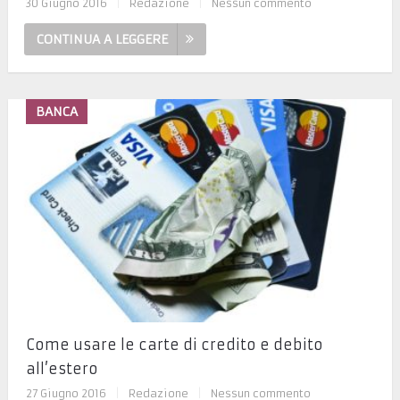
30 Giugno 2016
|
Redazione
|
Nessun commento
CONTINUA A LEGGERE
BANCA
Come usare le carte di credito e debito
all’estero
27 Giugno 2016
|
Redazione
|
Nessun commento