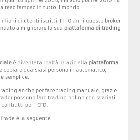
 in quanto aprì nel 2006, ma solo poi nel 2010 ha
’ha reso famoso in tutto il mondo.
milioni di utenti iscritti. In 10 anni questo broker
inuato a migliorare la sua
piattaforma di trading
ciale
è diventata realtà. Grazie alla
piattaforma
e copiare qualsiasi persona in automatico,
e semplice.
 trading anche per fare trading manuale, grazie
trader possono fare trading online con svariati
contratti per i CFD.
aTrade è la seguente: