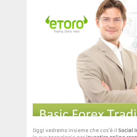
Oggi vedremo insieme che cos’è il
Social