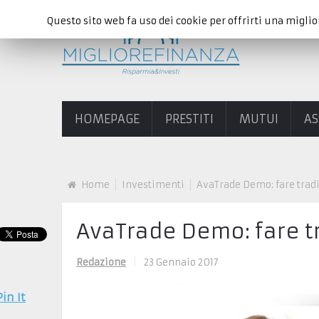
Questo sito web fa uso dei cookie per offrirti una miglio
HOMEPAGE
PRESTITI
MUTUI
AS
Home
Investimenti
AvaTrade Demo: fare tradi
AvaTrade Demo: fare tr
Redazione
|
23 Gennaio 2017
Pin It