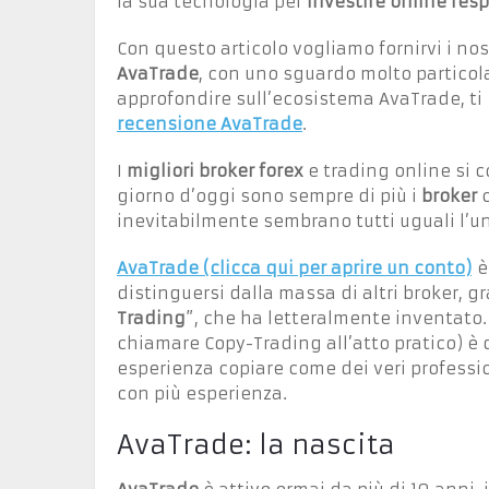
la sua tecnologia per
investire online re
Con questo articolo vogliamo fornirvi i nos
AvaTrade
, con uno sguardo molto particol
approfondire sull’ecosistema AvaTrade, ti
recensione AvaTrade
.
I
migliori broker forex
e trading online si 
giorno d’oggi sono sempre di più i
broker
c
inevitabilmente sembrano tutti uguali l’uno
AvaTrade (clicca qui per aprire un conto)
è 
distinguersi dalla massa di altri broker, gr
Trading
”, che ha letteralmente inventato.
chiamare Copy-Trading all’atto pratico) è 
esperienza copiare come dei veri professio
con più esperienza.
AvaTrade: la nascita