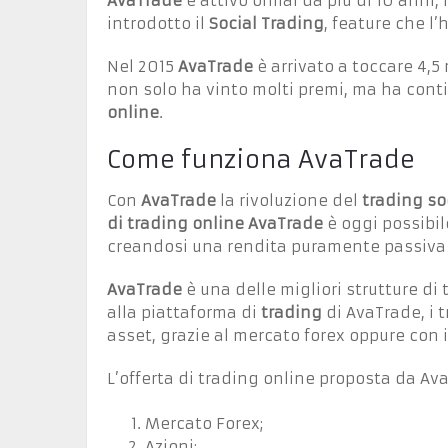
AvaTrade
è attivo ormai da più di 10 anni,
introdotto il
Social Trading
, feature che l
Nel 2015
AvaTrade
è arrivato a toccare 4,5 
non solo ha vinto molti premi, ma ha cont
online
.
Come funziona AvaTrade
Con
AvaTrade
la rivoluzione del
trading so
di trading online AvaTrade
è oggi possibil
creandosi una rendita puramente passiva 
AvaTrade
è una delle migliori strutture di
alla piattaforma di
trading
di AvaTrade, i 
asset, grazie al mercato forex oppure con i 
L’offerta di trading online proposta da Av
Mercato Forex;
Azioni;