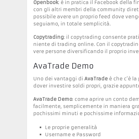
Openbook
: è in pratica il Facebook della f
con gli altri membri della community dirett
possibile avere un proprio feed dove vengo
seguiamo, in totale semplicità.
Copytrading
: il copytrading consente pra
niente di trading online. Con il copytradi
vere persone diversificando il proprio inve
AvaTrade Demo
Uno dei vantaggi di
AvaTrade
è che c’è la
dover investire soldi propri, grazie appunt
AvaTrade Demo
: come aprire un conto de
facilmente, semplicemente in maniera gra
pochissimi minuti e pochissime informazio
Le proprie generalità
Username e Password