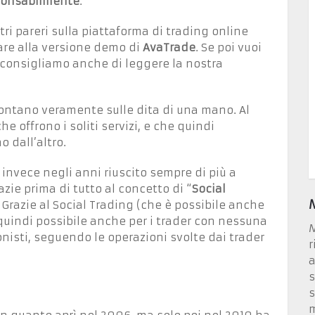
sponsabilmente
.
tri pareri sulla piattaforma di trading online
are alla versione demo di
AvaTrade
. Se poi vuoi
 consigliamo anche di leggere la nostra
contano veramente sulle dita di una mano. Al
he offrono i soliti servizi, e che quindi
 dall’altro.
invece negli anni riuscito sempre di più a
azie prima di tutto al concetto di “
Social
 Grazie al Social Trading (che è possibile anche
quindi possibile anche per i trader con nessuna
M
nisti, seguendo le operazioni svolte dai trader
r
a
s
s
m