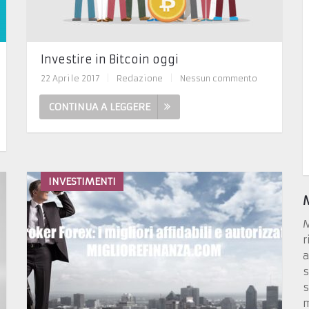
Investire in Bitcoin oggi
22 Aprile 2017
|
Redazione
|
Nessun commento
CONTINUA A LEGGERE
INVESTIMENTI
M
r
a
s
s
m