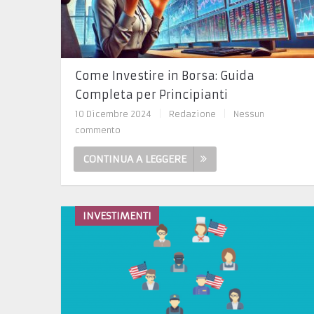
Come Investire in Borsa: Guida
Completa per Principianti
10 Dicembre 2024
|
Redazione
|
Nessun
commento
CONTINUA A LEGGERE
INVESTIMENTI