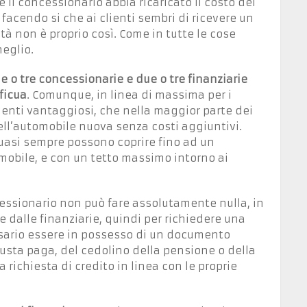
 il concessionario abbia ricaricato il costo del
facendo si che ai clienti sembri di ricevere un
à non è proprio così. Come in tutte le cose
meglio.
e o tre concessionarie e due o tre finanziarie
oficua
. Comunque, in linea di massima per i
menti vantaggiosi, che nella maggior parte dei
ell’automobile nuova senza costi aggiuntivi.
 quasi sempre possono coprire fino ad un
mobile, e con un tetto massimo intorno ai
ncessionario non può fare assolutamente nulla, in
dalle finanziarie, quindi per richiedere una
sario essere in possesso di un documento
 busta paga, del cedolino della pensione o della
 richiesta di credito in linea con le proprie