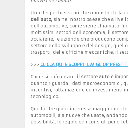
nuovo che l’usato.
Uno dei pochi settori che nonostante la cri
dell’auto
, sia nel nostro paese che a livel
dell’automotive, come viene chiamato l’in
moltissimi settori dell’economia, il settor
acciaierie, le aziende che producono comp
settore dello sviluppo e del design, quello 
trasporti, delle officine meccaniche, il set
>>>
CLICCA QUI E SCOPRI IL MIGLIOR PREST
Come si può notare,
il settore auto è imp
quanto riguarda i dati macroeconomici, q
incentivi, rottamazione ed investimenti 
tecnologico.
Quello che qui ci interessa maggiormente è 
automobili, sia nuove che usate, andando ad
possibilità, le regole ed i consigli per eff