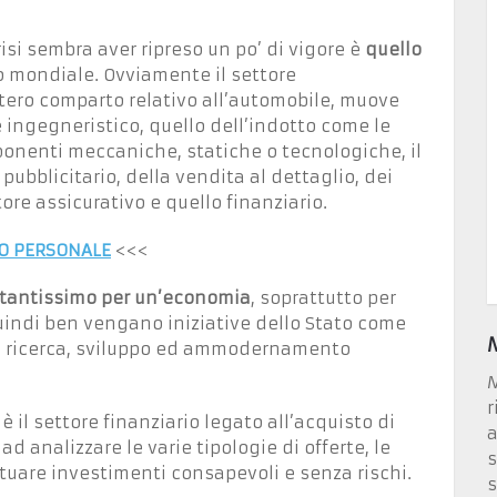
si sembra aver ripreso un po’ di vigore è
quello
lo mondiale. Ovviamente il settore
tero comparto relativo all’automobile, muove
e ingegneristico, quello dell’indotto come le
onenti meccaniche, statiche o tecnologiche, il
pubblicitario, della vendita al dettaglio, dei
tore assicurativo e quello finanziario.
ITO PERSONALE
<<<
ortantissimo per un’economia
, soprattutto per
uindi ben vengano iniziative dello Stato come
in ricerca, sviluppo ed ammodernamento
M
r
il settore finanziario legato all’acquisto di
a
 analizzare le varie tipologie di offerte, le
s
ettuare investimenti consapevoli e senza rischi.
s