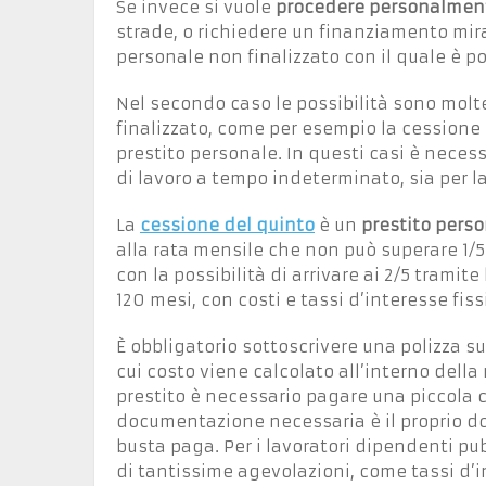
Se invece si vuole
procedere personalment
strade, o richiedere un finanziamento mira
personale non finalizzato con il quale è po
Nel secondo caso le possibilità sono molt
finalizzato, come per esempio la cessione 
prestito personale. In questi casi è neces
di lavoro a tempo indeterminato, sia per la
La
cessione del quinto
è un
prestito perso
alla rata mensile che non può superare 1/5
con la possibilità di arrivare ai 2/5 trami
120 mesi, con costi e tassi d’interesse fis
È obbligatorio sottoscrivere una polizza sul
cui costo viene calcolato all’interno dell
prestito è necessario pagare una piccola 
documentazione necessaria è il proprio doc
busta paga. Per i lavoratori dipendenti pubb
di tantissime agevolazioni, come tassi d’in