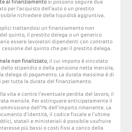
e al finanziamento
si possono seguire due
to per l’acquisto dell’auto o un prestito
ssibile richiedere della liquidità aggiuntiva.
eplici trattandosi un finanziamento non
del quinto, il prestito delega o un generico
sario essere lavoratori dipendenti con contratto
 cessione del quinto che per il prestito delega.
nale non finalizzato
, il cui importo è vincolato
 dello stipendio o della pensione netta mensile,
te la delega di pagamento. La durata massima è di
si per tutta la durata del finanziamento.
la vita e contro l’eventuale perdita del lavoro, il
a rata mensile. Per estinguere anticipatamente il
commissione dell’1% dell’importo rimanente. La
umento d’identità, il codice fiscale e l’ultima
lici, statali e ministeriali è possibile usufruire
teresse più bassi o costi fissi a carico della