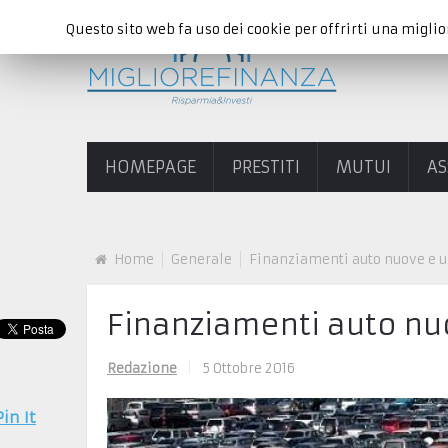
Questo sito web fa uso dei cookie per offrirti una miglio
HOMEPAGE
PRESTITI
MUTUI
AS
Home
Generale
Finanziamenti auto nuove e u
Finanziamenti auto nu
Redazione
|
5 Ottobre 2016
Pin It