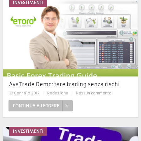
INVESTIMENTI
AvaTrade Demo: fare trading senza rischi
23 Gennaio 2017
|
Redazione
|
Nessun commento
CONTINUA A LEGGERE
INVESTIMENTI