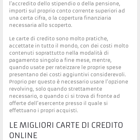
l’accredito dello stipendio o della pensione,
importi sul proprio conto corrente superiori ad
una certa cifra, o la copertura finanziaria
necessaria allo scoperto.
Le carte di credito sono molto pratiche,
accettate in tutto il mondo, con dei costi molto
contenuti soprattutto nella modalità di
pagamento singolo a fine mese, mentre,
quando usate per rateizzare le proprie spese
presentano dei costi aggiuntivi considerevoli.
Proprio per questo è necessario usare l’opzione
revolving, solo quando strettamente
necessario, o quando ci si trova di fronte ad
offerte dell’esercente presso il quale si
effettuano i propri acquisti.
LE MIGLIORI CARTE DI CREDITO
ONLINE