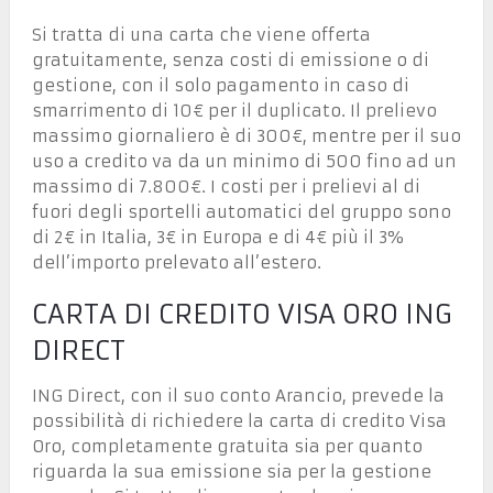
Si tratta di una carta che viene offerta
gratuitamente, senza costi di emissione o di
gestione, con il solo pagamento in caso di
smarrimento di 10€ per il duplicato. Il prelievo
massimo giornaliero è di 300€, mentre per il suo
uso a credito va da un minimo di 500 fino ad un
massimo di 7.800€. I costi per i prelievi al di
fuori degli sportelli automatici del gruppo sono
di 2€ in Italia, 3€ in Europa e di 4€ più il 3%
dell’importo prelevato all’estero.
CARTA DI CREDITO VISA ORO ING
DIRECT
ING Direct, con il suo conto Arancio, prevede la
possibilità di richiedere la carta di credito Visa
Oro, completamente gratuita sia per quanto
riguarda la sua emissione sia per la gestione