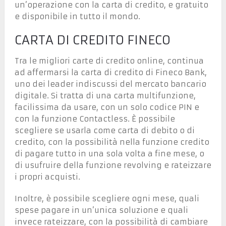
un’operazione con la carta di credito, e gratuito
e disponibile in tutto il mondo.
CARTA DI CREDITO FINECO
Tra le migliori carte di credito online, continua
ad affermarsi la carta di credito di Fineco Bank,
uno dei leader indiscussi del mercato bancario
digitale. Si tratta di una carta multifunzione,
facilissima da usare, con un solo codice PIN e
con la funzione Contactless. È possibile
scegliere se usarla come carta di debito o di
credito, con la possibilità nella funzione credito
di pagare tutto in una sola volta a fine mese, o
di usufruire della funzione revolving e rateizzare
i propri acquisti.
Inoltre, è possibile scegliere ogni mese, quali
spese pagare in un’unica soluzione e quali
invece rateizzare, con la possibilità di cambiare