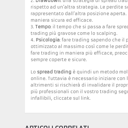
2.
Drawdown
: una strategia di spread t
rispetto ad un’altra strategia. Le perdite
rappresentato dall’altra posizione aperta.
maniera sicura ed efficace.
3.
Tempo
: il tempo che si passa a fare spr
trading più gravose come lo scalping.
4.
Psicologia
: fare trading sapendo che il 
ottimizzato al massimo così come le perd
fare trading in maniera più efficace, pre
sempre coperte e sicure.
Lo
spread trading
è quindi un metodo molto
online. Tuttavia è necessario iniziare con 
altrimenti si rischierà di invalidare il pro
più professionali con il vostro trading se
infallibili, cliccate sul link.