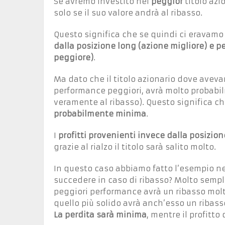
Se avremo investito nel
peggior
titolo az
solo se il suo valore andrà al ribasso.
Questo significa che se quindi ci eravamo 
dalla posizione long (azione migliore) e p
peggiore)
.
Ma dato che il titolo azionario dove aveva
performance peggiori, avrà molto probabi
veramente al ribasso). Questo significa c
probabilmente minima
.
I
profitti provenienti invece dalla posizione
grazie al rialzo il titolo sarà salito molto.
In questo caso abbiamo fatto l’esempio nel
succedere in caso di ribasso? Molto semplic
peggiori performance avrà un ribasso molt
quello più solido avrà anch’esso un ribasso
La perdita sarà minima
, mentre il profitto