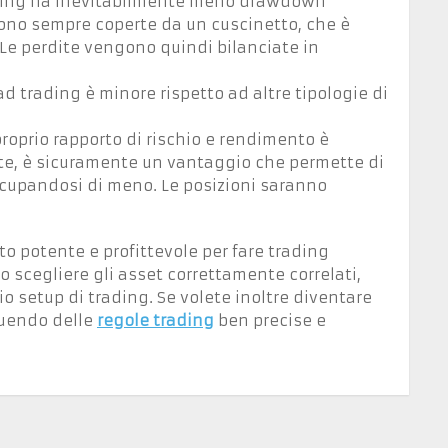
rading ha inevitabilmente meno drawdown
 sono sempre coperte da un cuscinetto, che è
 Le perdite vengono quindi bilanciate in
ead trading è minore rispetto ad altre tipologie di
proprio rapporto di rischio e rendimento è
ite, è sicuramente un vantaggio che permette di
occupandosi di meno. Le posizioni saranno
 potente e profittevole per fare trading
lo scegliere gli asset correttamente correlati,
prio setup di trading. Se volete inoltre diventare
guendo delle
regole trading
ben precise e