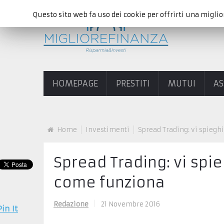
Questo sito web fa uso dei cookie per offrirti una miglio
HOMEPAGE
PRESTITI
MUTUI
AS
Home
Investimenti
Spread Trading: vi spie
Spread Trading: vi sp
come funziona
Redazione
|
21 Novembre 2016
Pin It