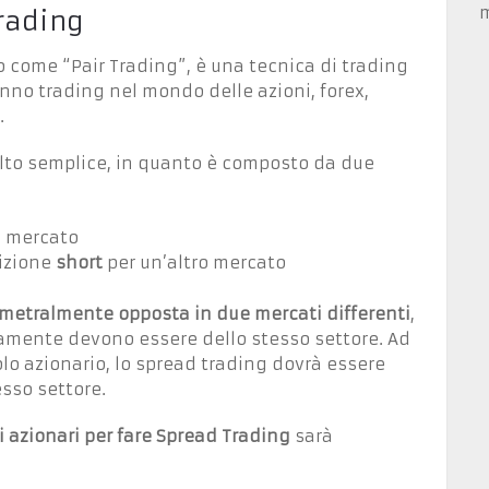
m
rading
 come “Pair Trading”, è una tecnica di trading
anno trading nel mondo delle azioni, forex,
.
lto semplice, in quanto è composto da due
n mercato
izione
short
per un’altro mercato
ametralmente opposta in due mercati differenti
,
amente devono essere dello stesso settore. Ad
olo azionario, lo spread trading dovrà essere
esso settore.
li azionari per fare Spread Trading
sarà