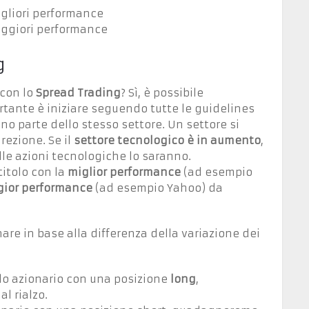
igliori performance
peggiori performance
g
 con lo
Spread Trading
? Sì, è possibile
ortante è iniziare seguendo tutte le guidelines
no parte dello stesso settore. Un settore si
rezione. Se il
settore tecnologico è in aumento
,
le azioni tecnologiche lo saranno.
titolo con la
miglior performance
(ad esempio
ior performance
(ad esempio Yahoo) da
re in base alla differenza della variazione dei
lo azionario con una posizione
long
,
l rialzo.