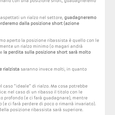
ionario con una posizione short, guadagneremo
aspettati un rialzo nel settore,
guadagneremo
erderemo dalla posizione short (azione
mo aperto la posizione ribassista è quello con le
lmente un rialzo minimo (o magari andrà
he
la perdita sulla posizione short sarà molto
 rialzista
saranno invece molti, in quanto
 caso “ideale” di rialzo. Ma cosa potrebbe
e: nel caso di un ribasso il titolo con le
o profondo (e ci farà guadagnare), mentre
 (e ci farà perdere di poco o rimarrà invariato).
 della posizione ribassista sarà superiore.