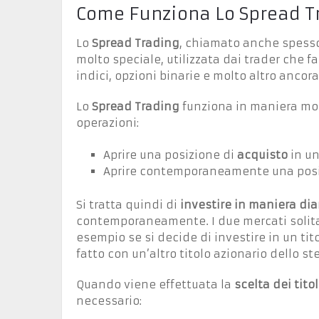
Come Funziona Lo Spread T
Lo
Spread Trading
, chiamato anche spesso
molto speciale, utilizzata dai trader che f
indici, opzioni binarie e molto altro ancora
Lo
Spread Trading
funziona in maniera mo
operazioni:
Aprire una posizione di
acquisto
in u
Aprire contemporaneamente una pos
Si tratta quindi di
investire in maniera di
contemporaneamente. I due mercati solit
esempio se si decide di investire in un tit
fatto con un’altro titolo azionario dello st
Quando viene effettuata la
scelta dei tito
necessario: