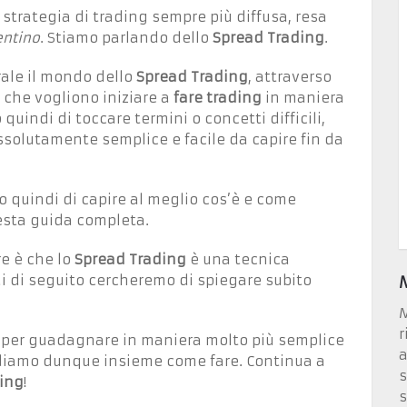
trategia di trading sempre più diffusa, resa
entino
. Stiamo parlando dello
Spread Trading
.
rale il mondo dello
Spread Trading
, attraverso
 che vogliono iniziare a
fare trading
in maniera
quindi di toccare termini o concetti difficili,
solutamente semplice e facile da capire fin da
 quindi di capire al meglio cos’è e come
esta guida completa.
re è che lo
Spread Trading
è una tecnica
Qui di seguito cercheremo di spiegare subito
M
r
a per guadagnare in maniera molto più semplice
a
diamo dunque insieme come fare. Continua a
s
ing
!
s