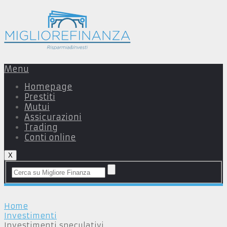
Menu
Homepage
Prestiti
Mutui
Assicurazioni
Trading
Conti online
X
Home
Investimenti
Investimenti speculativi