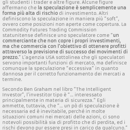
gli studenti i trader e altre figure. Alcune figure
affermano che
la speculazione è semplicemente una
forma più alta di rischio
di investimento. Altri
definiscono la speculazione in maniera più “soft”,
ovvero come posizioni non aperte come copertura. La
Commodity Futures Trading Commission
statunitense definisce uno speculatore come “
un
commerciante che non copre i propri investimenti,
ma che commercia con l’obiettivo di ottenere profitti
attraverso la previsione di successo dei movimenti di
prezzo.
” L’agenzia USA sottolinea che gli speculatori
servono importanti funzioni di mercato, ma definisce
comunque la speculazione “eccessiva” in quanto
dannosa per il corretto funzionamento dei mercati a
termine.
Secondo Ben Graham nel libro “The Intelligent
Investor”, l’investitor tipo è “… interessato
principalmente in materia di sicurezza.“ Egli
ammette, tuttavia, che “… un pò di speculazione è
necessaria ed è inevitabile, perché in molte
situazioni comuni nei mercati delle azioni, ci sono
notevoli possibilità sia di profitto che di perdita, ed i
rischi devono pur essere presi in carico da qualcuno.”