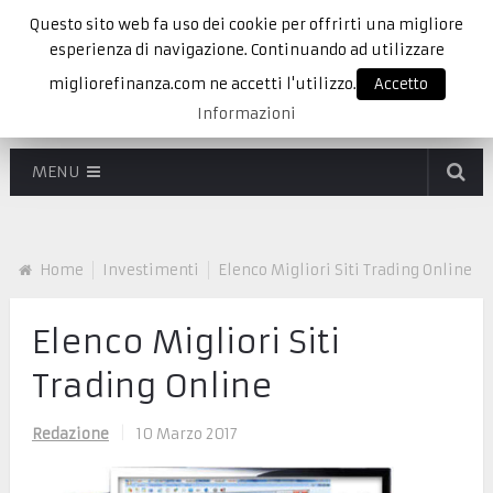
Questo sito web fa uso dei cookie per offrirti una migliore
esperienza di navigazione. Continuando ad utilizzare
migliorefinanza.com ne accetti l'utilizzo.
Accetto
Informazioni
MENU
Home
Investimenti
Elenco Migliori Siti Trading Online
Elenco Migliori Siti
Trading Online
Redazione
|
10 Marzo 2017