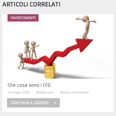
ARTICOLI CORRELATI
INVESTIMENTI
Che cosa sono i CFD
9 Giugno 2016
|
Redazione
|
Nessun commento
CONTINUA A LEGGERE