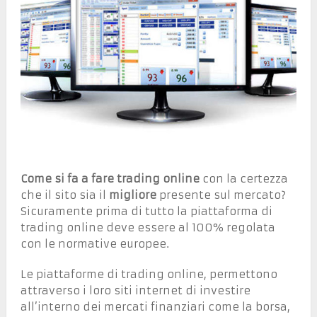
Come si fa a fare trading online
con la certezza
che il sito sia il
migliore
presente sul mercato?
Sicuramente prima di tutto la piattaforma di
trading online deve essere al 100% regolata
con le normative europee.
Le piattaforme di trading online, permettono
attraverso i loro siti internet di investire
all’interno dei mercati finanziari come la borsa,