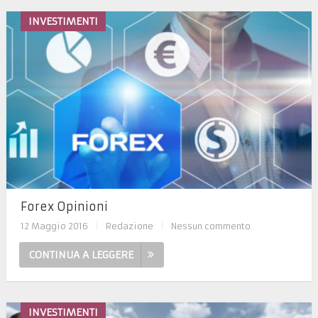
INVESTIMENTI
Forex Opinioni
12 Maggio 2016
|
Redazione
|
Nessun commento
CONTINUA A LEGGERE
INVESTIMENTI