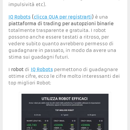
impulsività etc).
IQ Robots
(
clicca QUA per registrarti
)
è una
piattaforma di trading per autopzioni binarie
totalmente trasparente e gratuita. I robot
possono anche essere testati a ritroso, per
vedere subito quanto avrebbero permesso di
guadagnare in passato, in modo da avere una
stima sui guadagni futuri.
I
robot
di
IQ Robots
permettono di guadagnare
ottime cifre, ecco le cifre molto interessanti dei
top migliori Robot: